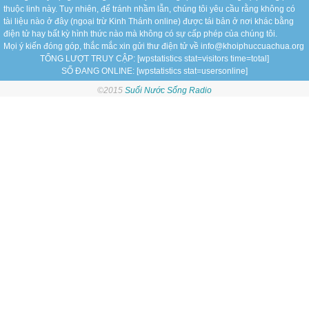
thuộc linh này. Tuy nhiên, để tránh nhầm lẫn, chúng tôi yêu cầu rằng không có
tài liệu nào ở đây (ngoại trừ Kinh Thánh online) được tái bản ở nơi khác bằng
điện tử hay bất kỳ hình thức nào mà không có sự cấp phép của chúng tôi.
Mọi ý kiến đóng góp, thắc mắc xin gửi thư điện tử về info@khoiphuccuachua.org
TỔNG LƯỢT TRUY CẬP: [wpstatistics stat=visitors time=total]
SỐ ĐANG ONLINE: [wpstatistics stat=usersonline]
©2015
Suối Nước Sống Radio